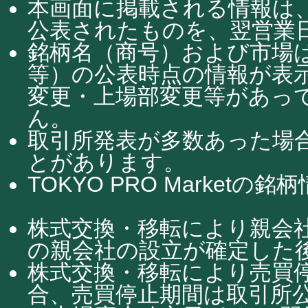
本画面に掲載される情報は、
公表されたものを、翌営業日
銘柄名（商号）および市場
等）の公表時点の情報が表
変更・上場部変更等があっ
ん。
取引所発表が多数あった場
とがあります。
TOKYO PRO Market
株式交換・移転により親会
の親会社の設立が確定した
株式交換・移転により売買
合、売買停止期間は取引所公