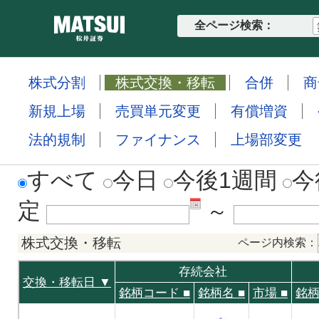
全ページ検索：
株式分割
株式交換・移転
合併
商
新規上場
売買単元変更
有償増資
法的規制
ファイナンス
上場部変更
すべて
今日
今後1週間
今
定
～
株式交換・移転
ページ内検索：
存続会社
交換・移転日 ▼
銘柄コード
■
銘柄名
■
市場
■
銘