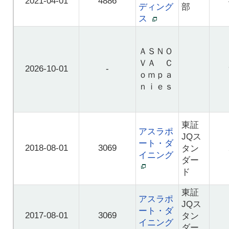
2021-04-01
4886
ディング
部
ス
ＡＳＮＯ
ＶＡ Ｃ
2026-10-01
-
ｏｍｐａ
ｎｉｅｓ
東証
アスラポ
JQス
ート・ダ
2018-08-01
3069
タン
イニング
ダー
ド
東証
アスラポ
JQス
ート・ダ
2017-08-01
3069
タン
イニング
ダー