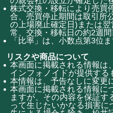
の親会社の設立が確定した
株式交換・移転により売買
合、売買停止期間は取引所公
の上場廃止確定日)または
常、交換・移転日の約2週間
「比率」は、小数点第3位
リスクや商品について
本画面に掲載される情報は
インフォノイドが提供する
本情報は、予告なしに変更
本画面に掲載される情報に
ますが、その内容を保証す
って生じたいかなる損害に