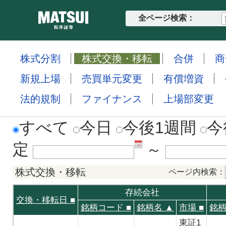
全ページ検索：
株式分割
株式交換・移転
合併
商
新規上場
売買単元変更
有償増資
法的規制
ファイナンス
上場部変更
すべて
今日
今後1週間
今
定
～
株式交換・移転
ページ内検索：
存続会社
交換・移転日
■
銘柄コード
■
銘柄名 ▲
市場
■
銘
東証1