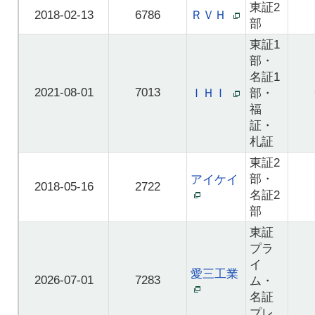
東証2
2018-02-13
6786
ＲＶＨ
部
東証1
部・
名証1
2021-08-01
7013
ＩＨＩ
部・
福
証・
札証
東証2
部・
アイケイ
2018-05-16
2722
名証2
部
東証
プラ
イ
愛三工業
2026-07-01
7283
ム・
名証
プレ