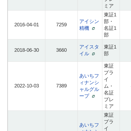
ミア
東証1
アイシン
部・
2016-04-01
7259
精機
名証1
部
アイスタ
東証1
2018-06-30
3660
イル
部
東証
プラ
あいちフ
イ
ィナンシ
2022-10-03
7389
ム・
ャルグル
名証
ープ
プレ
ミア
東証
プラ
あいちフ
イ