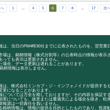
前へ
1
...
4
5
6
7
8
...
17
次へ
は、当日のPM4時30分までに公表されたものを、翌営業日
市場は、銘柄情報（株式分割等）の公表時点の情報が表示
あっても表示は更新されません。
た場合、データ更新は遅れることがあります。
ketの銘柄情報は表示しません。
報は、株式会社ミンカブ・ジ・インフォノイドが提供する
変更になることがあります。
報については万全を期しておりますが、その内容を保証す
損害についても、故意または重過失による場合を除き、松
情報源は一切責任を負いません。
る銘柄情報は、情報の提供を目的としたものであり、投資