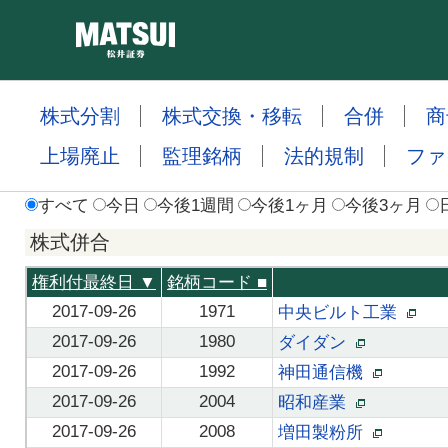
株式分割
株式交換・移転
合併
商
上場廃止
監理銘柄
法的規制
ファ
すべて
今日
今後1週間
今後1ヶ月
今後3ヶ月
株式併合
権利付最終日 ▼
銘柄コード
■
2017-09-26
1971
中央ビルト工業
2017-09-26
1980
ダイダン
2017-09-26
1992
神田通信機
2017-09-26
2004
昭和産業
2017-09-26
2008
増田製粉所