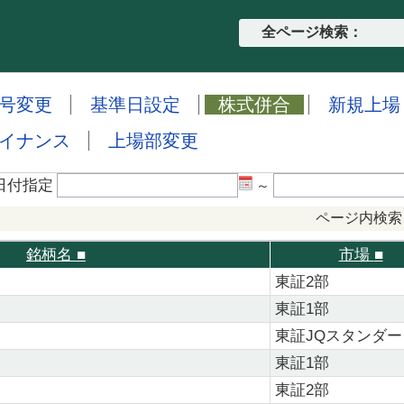
全ページ検索：
号変更
基準日設定
株式併合
新規上場
イナンス
上場部変更
日付指定
～
ページ内検索
銘柄名
■
市場
■
東証2部
東証1部
東証JQスタンダー
東証1部
東証2部