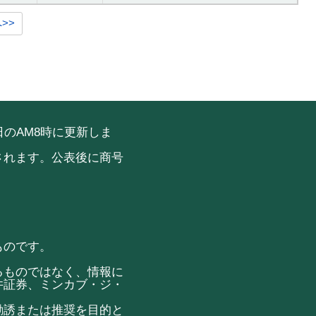
>>
のAM8時に更新しま
されます。公表後に商号
ものです。
るものではなく、情報に
井証券、ミンカブ・ジ・
勧誘または推奨を目的と