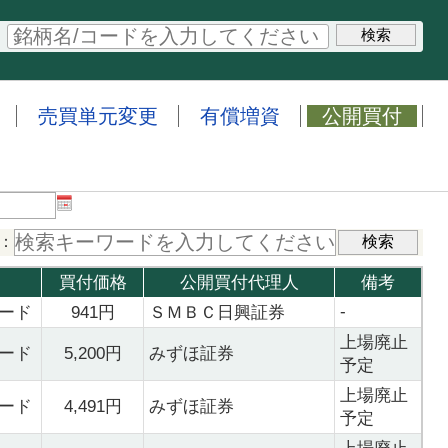
売買単元変更
有償増資
公開買付
：
買付価格
公開買付代理人
備考
-
ード
941円
ＳＭＢＣ日興証券
上場廃止
ード
5,200円
みずほ証券
予定
上場廃止
ード
4,491円
みずほ証券
予定