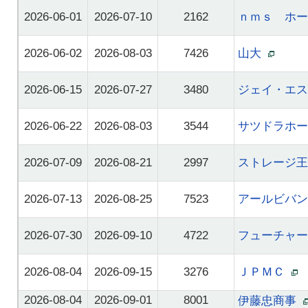
2026-06-01
2026-07-10
2162
ｎｍｓ ホ
2026-06-02
2026-08-03
7426
山大
2026-06-15
2026-07-27
3480
ジェイ・エ
2026-06-22
2026-08-03
3544
サツドラホ
2026-07-09
2026-08-21
2997
ストレージ
2026-07-13
2026-08-25
7523
アールビバ
2026-07-30
2026-09-10
4722
フューチャ
2026-08-04
2026-09-15
3276
ＪＰＭＣ
2026-08-04
2026-09-01
8001
伊藤忠商事