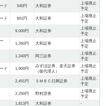
上場廃止
ード
540円
大和証券
予定
上場廃止
ード
601円
大和証券
予定
上場廃止
9,000円
大和証券
予定
ー
上場廃止
1,260円
大和証券
予定
上場廃止
1,340円
岡三証券
予定
みずほ証券、楽天証券
上場廃止
ード
1,900円
（復代理人）
予定
上場廃止
2,451円
ＳＭＢＣ日興証券
予定
上場廃止
2,250円
野村證券
予定
-
1,813円
大和証券