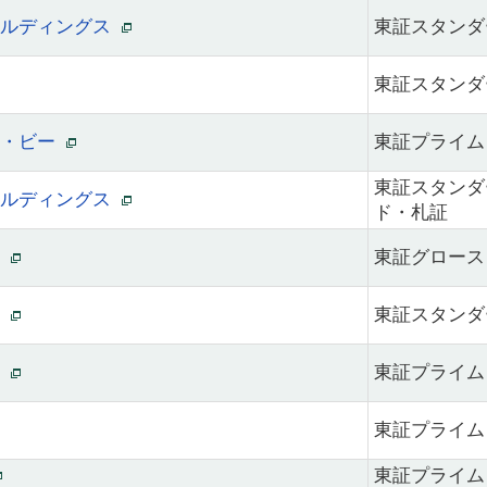
ールディングス
東証スタンダ
東証スタンダ
ス・ビー
東証プライム
東証スタンダ
ールディングス
ド・札証
王
東証グロース
ン
東証スタンダ
ー
東証プライム
東証プライム
東証プライム