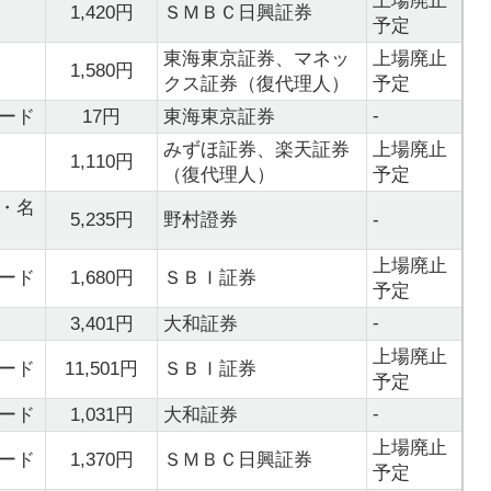
上場廃止
1,420円
ＳＭＢＣ日興証券
予定
東海東京証券、マネッ
上場廃止
1,580円
クス証券（復代理人）
予定
-
ード
17円
東海東京証券
みずほ証券、楽天証券
上場廃止
1,110円
（復代理人）
予定
・名
5,235円
野村證券
-
上場廃止
ード
1,680円
ＳＢＩ証券
予定
-
3,401円
大和証券
上場廃止
ード
11,501円
ＳＢＩ証券
予定
-
ード
1,031円
大和証券
上場廃止
ード
1,370円
ＳＭＢＣ日興証券
予定