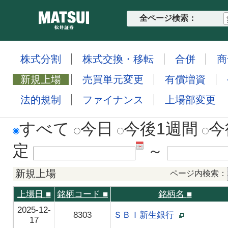
全ページ検索：
株式分割
株式交換・移転
合併
商
新規上場
売買単元変更
有償増資
法的規制
ファイナンス
上場部変更
すべて
今日
今後1週間
今
定
～
新規上場
ページ内検索：
上場日
■
銘柄コード
■
銘柄名
■
2025-12-
8303
ＳＢＩ新生銀行
17