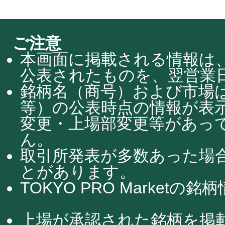
ご注意
本画面に掲載される情報は、
公表されたものを、翌営業日
銘柄名（商号）および市場
等）の公表時点の情報が表
変更・上場部変更等があっ
ん。
取引所発表が多数あった場
とがあります。
TOKYO PRO Market
上場が承認された銘柄を掲