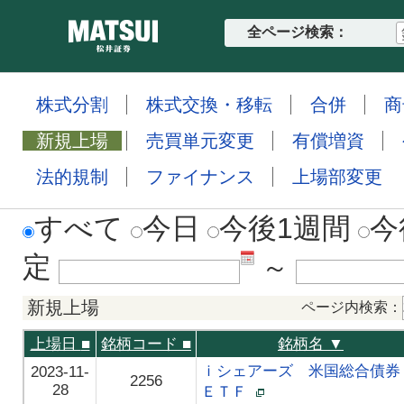
全ページ検索：
株式分割
株式交換・移転
合併
商
新規上場
売買単元変更
有償増資
法的規制
ファイナンス
上場部変更
すべて
今日
今後1週間
今
定
～
新規上場
ページ内検索：
上場日
■
銘柄コード
■
銘柄名 ▼
ｉシェアーズ 米国総合債
2023-11-
2256
28
ＥＴＦ