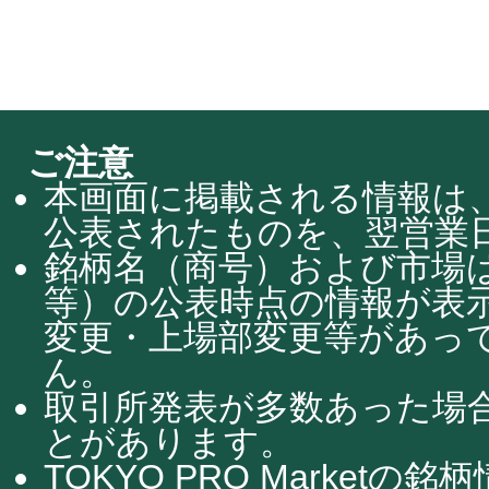
ご注意
本画面に掲載される情報は、
公表されたものを、翌営業日
銘柄名（商号）および市場
等）の公表時点の情報が表
変更・上場部変更等があっ
ん。
取引所発表が多数あった場
とがあります。
TOKYO PRO Market