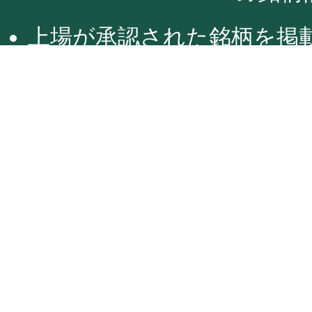
上場が承認された銘柄を掲
リスクや商品について
本画面に掲載される情報は
インフォノイドが提供する
本情報は、予告なしに変更
本画面に掲載される情報に
ますが、その内容を保証す
って生じたいかなる損害に
失による場合を除き、松井
フォノイドおよび情報源は
本画面に掲載されている銘
的としたものであり、投資