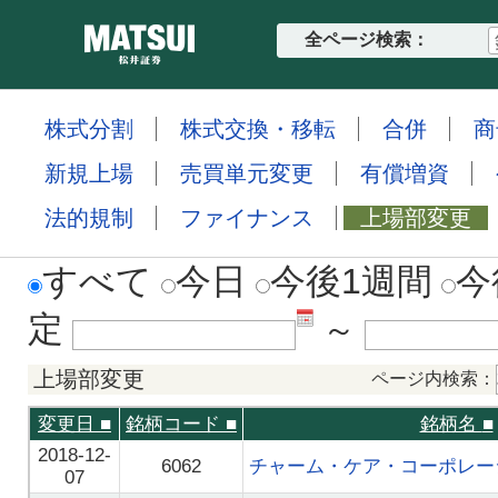
全ページ検索：
株式分割
株式交換・移転
合併
商
新規上場
売買単元変更
有償増資
法的規制
ファイナンス
上場部変更
すべて
今日
今後1週間
今
定
～
上場部変更
ページ内検索：
変更日
■
銘柄コード
■
銘柄名
■
2018-12-
6062
チャーム・ケア・コーポレ
07