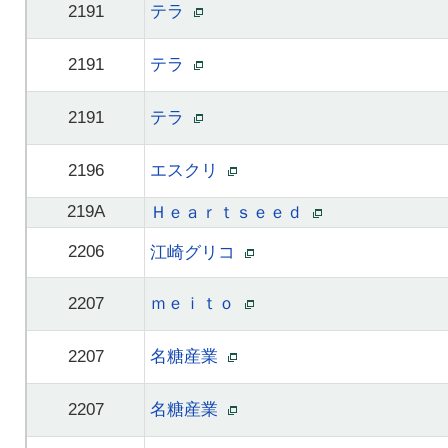
2191
テラ
2191
テラ
2191
テラ
2196
エスクリ
219A
Ｈｅａｒｔｓｅｅｄ
2206
江崎グリコ
2207
ｍｅｉｔｏ
2207
名糖産業
2207
名糖産業