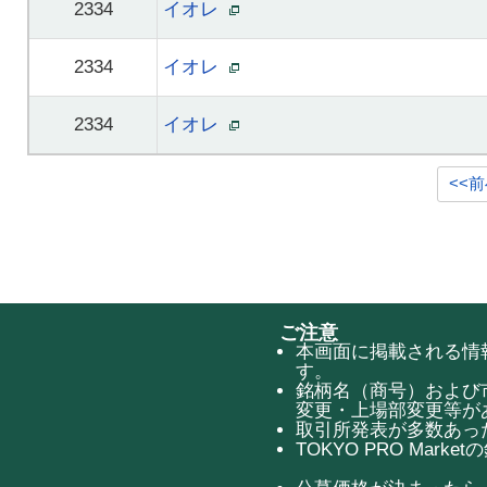
2334
イオレ
2334
イオレ
2334
イオレ
<<
ご注意
本画面に掲載される情報
す。
銘柄名（商号）および
変更・上場部変更等が
取引所発表が多数あっ
TOKYO PRO Mar