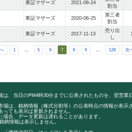
東証マザーズ
2021-06-24
割当
第三者
東証マザーズ
2020-06-25
割当
売り出
東証マザーズ
2017-11-13
し
前へ
1
...
5
6
7
8
9
...
128
次
は、当日のPM4時30分までに公表されたものを、翌営業日
市場は、銘柄情報（株式分割等）の公表時点の情報が表示
あっても表示は更新されません。
た場合、データ更新は遅れることがあります。
ketの銘柄情報は表示しません。