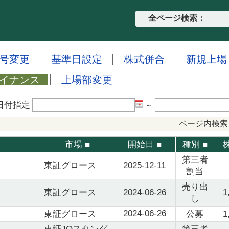
全ページ検索：
号変更
基準日設定
株式併合
新規上場
イナンス
上場部変更
日付指定
～
ページ内検索
市場
■
開始日
■
種別
■
第三者
東証グロース
2025-12-11
割当
売り出
東証グロース
2024-06-26
1
し
2024-06-26
東証グロース
公募
1