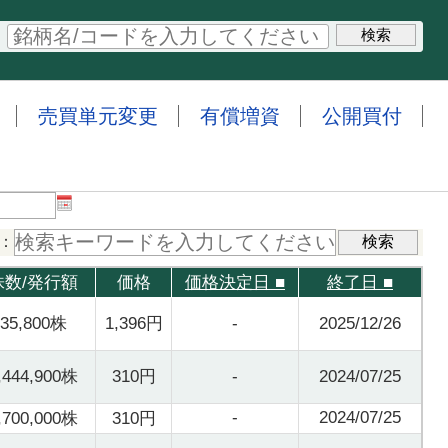
売買単元変更
有償増資
公開買付
：
株数/発行額
価格
価格決定日
■
終了日
■
35,800株
1,396円
-
2025/12/26
,444,900株
310円
-
2024/07/25
-
2024/07/25
,700,000株
310円