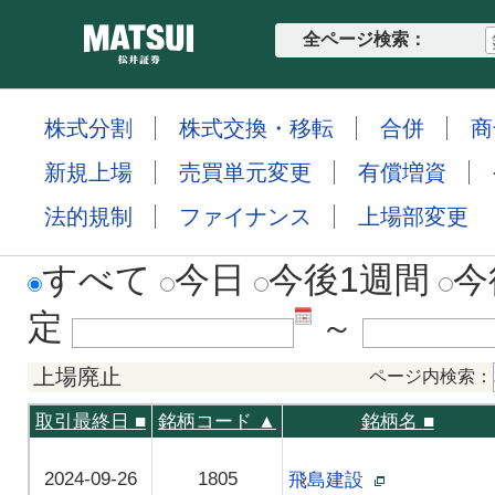
全ページ検索：
株式分割
株式交換・移転
合併
商
新規上場
売買単元変更
有償増資
法的規制
ファイナンス
上場部変更
すべて
今日
今後1週間
今
定
～
上場廃止
ページ内検索：
取引最終日
■
銘柄コード ▲
銘柄名
■
2024-09-26
1805
飛島建設