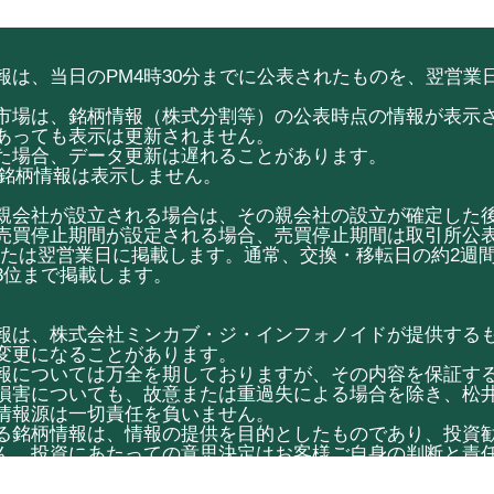
は、当日のPM4時30分までに公表されたものを、翌営業日
市場は、銘柄情報（株式分割等）の公表時点の情報が表示
あっても表示は更新されません。
た場合、データ更新は遅れることがあります。
ketの銘柄情報は表示しません。
親会社が設立される場合は、その親会社の設立が確定した
売買停止期間が設定される場合、売買停止期間は取引所公表
または翌営業日に掲載します。通常、交換・移転日の約2週
3位まで掲載します。
報は、株式会社ミンカブ・ジ・インフォノイドが提供する
変更になることがあります。
報については万全を期しておりますが、その内容を保証す
損害についても、故意または重過失による場合を除き、松
情報源は一切責任を負いません。
る銘柄情報は、情報の提供を目的としたものであり、投資
ん。投資にあたっての意思決定はお客様ご自身の判断と責