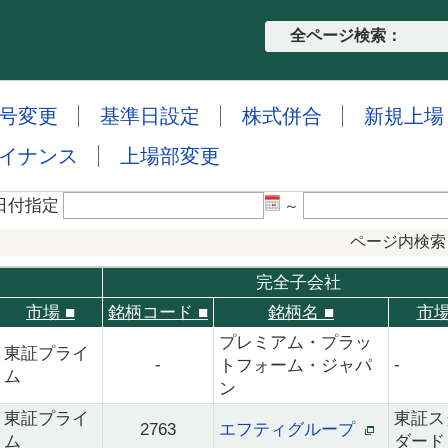
全ページ検索：
号変更
基準日設定
株式併合
新規上場
イナンス
上場部変更
日付指定
～
ページ内検索
完全子会社
市場
■
銘柄コード
■
銘柄名
■
市
プレミアム・プラッ
東証プライ
-
-
トフォーム・ジャパ
ム
ン
東証プライ
東証ス
2763
エフティグループ
ム
ダード