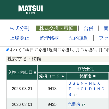
株式分割
株式交換・移転
合併
商
上場廃止
監理銘柄
法的規制
ファ
すべて
今日
今後1週間
今後1ヶ月
今後3ヶ月
株式交換・移転
存続会社
交換・移転日
■
銘柄コード ▲
銘柄名
■
ＵＳＥＮ－ＮＥＸ
2023-03-31
9418
Ｔ ＨＯＬＤＩＮＧ
Ｓ
2026-08-01
9435
光通信