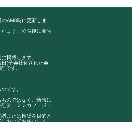
のAM8時に更新しま
されます。公表後に商号
後に掲載します。
日(子会社化された会
間前です。
ものです。
るものではなく、情報に
井証券、ミンカブ・ジ・
勧誘または推奨を目的と
任においてお願いしま