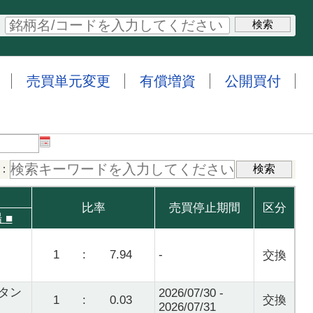
売買単元変更
有償増資
公開買付
：
比率
売買停止期間
区分
場
■
1
:
7.94
-
交換
タン
2026/07/30 -
1
:
0.03
交換
2026/07/31