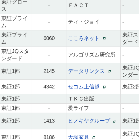
東証グロー
-
ＦＡＣＴ
-
ス
東証プライ
-
ティ・ジョイ
-
ム
東証プライ
東証ス
6060
こころネット
ム
ダード
東証JQスタ
-
アルゴリズム研究所
-
ンダード
東証J
東証1部
2145
データリンクス
ンダー
東証1部
4342
セコム上信越
東証2
-
-
東証1部
ＴＫＣ出版
-
-
東証1部
愛ライフ
東証1部
1413
ヒノキヤグループ
東証1
東証J
東証1部
8186
大塚家具