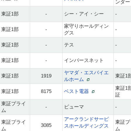
ンダー
東証1部
-
シー・アイ・シー
-
家守りホールディン
東証1部
-
-
グス
東証1部
-
テス
-
東証1部
-
インバースネット
-
ヤマダ・エスバイエ
東証1部
1919
東証1
ルホーム
東証1
東証1部
8175
ベスト電器
証
東証プライ
-
ピューマ
-
ム
アークランドサービ
東証プライ
東証プ
3085
スホールディングス
ム
ム