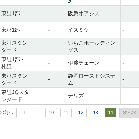
東証1部
-
阪急オアシス
-
東証1部
-
イズミヤ
-
東証スタン
いちごホールディン
-
-
ダード
グス
東証1部・
-
伊藤チェーン
-
札証
東証スタン
静岡ローストシステ
-
-
ダード
ム
東証JQスタ
-
デリズ
-
ンダード
<<前へ
1
...
10
11
12
13
14
次へ>>