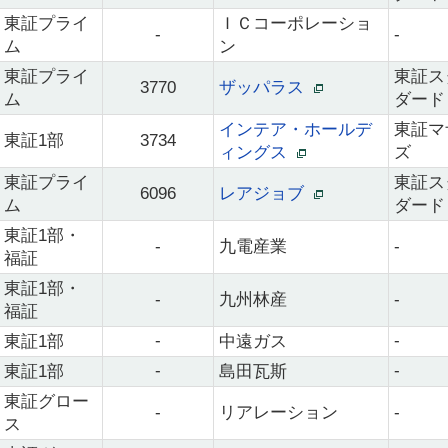
東証プライ
ＩＣコーポレーショ
-
-
ム
ン
東証プライ
東証ス
3770
ザッパラス
ム
ダード
インテア・ホールデ
東証マ
東証1部
3734
ィングス
ズ
東証プライ
東証ス
6096
レアジョブ
ム
ダード
東証1部・
-
九電産業
-
福証
東証1部・
-
九州林産
-
福証
-
-
東証1部
中遠ガス
-
-
東証1部
島田瓦斯
東証グロー
-
リアレーション
-
ス