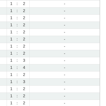
1
:
2
-
1
:
2
-
1
:
2
-
1
:
2
-
1
:
2
-
1
:
2
-
1
:
2
-
1
:
2
-
1
:
3
-
1
:
4
-
1
:
2
-
1
:
3
-
1
:
2
-
1
:
2
-
1
:
2
-