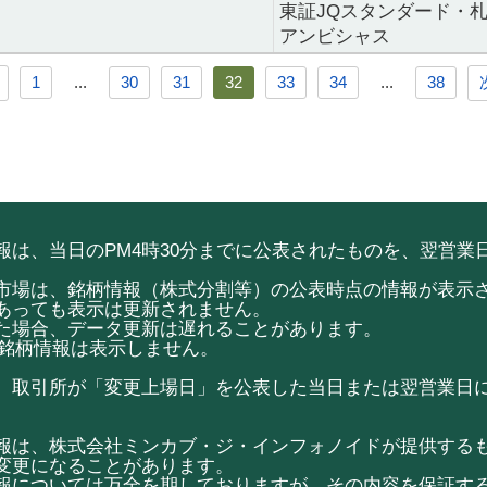
東証JQスタンダード・
アンビシャス
1
...
30
31
32
33
34
...
38
は、当日のPM4時30分までに公表されたものを、翌営業日
市場は、銘柄情報（株式分割等）の公表時点の情報が表示
あっても表示は更新されません。
た場合、データ更新は遅れることがあります。
ketの銘柄情報は表示しません。
、取引所が「変更上場日」を公表した当日または翌営業日
報は、株式会社ミンカブ・ジ・インフォノイドが提供する
変更になることがあります。
報については万全を期しておりますが、その内容を保証す