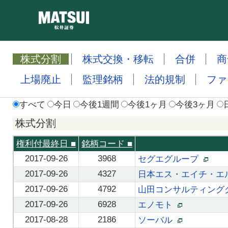
株式分割
株式交換・移転
合併
商
上場廃止
監理銘柄
法的規制
ファ
すべて
今日
今後1週間
今後1ヶ月
今後3ヶ月
株式分割
権利付最終日
■
銘柄コード
■
2017-09-26
3968
セグエグループ
2017-09-26
4327
日本エス・エイチ・
2017-09-26
4792
山田コンサルティン
2017-09-26
6928
エノモト
2017-08-28
2186
ソーバル