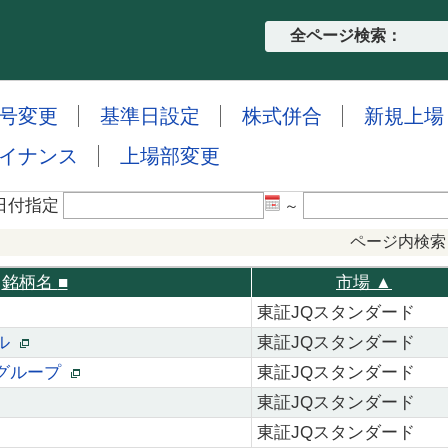
全ページ検索：
号変更
基準日設定
株式併合
新規上場
イナンス
上場部変更
日付指定
～
ページ内検索
銘柄名
■
市場 ▲
東証JQスタンダード
エル
東証JQスタンダード
ググループ
東証JQスタンダード
東証JQスタンダード
東証JQスタンダード