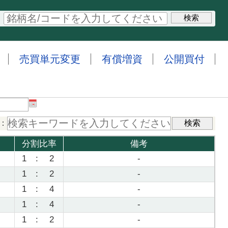
売買単元変更
有償増資
公開買付
：
分割比率
備考
1
:
2
-
1
:
2
-
1
:
4
-
1
:
4
-
1
:
2
-