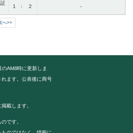
札証
1
:
2
-
次へ>>
のAM8時に更新しま
されます。公表後に商号
に掲載します。
ものです。
るものではなく、情報に