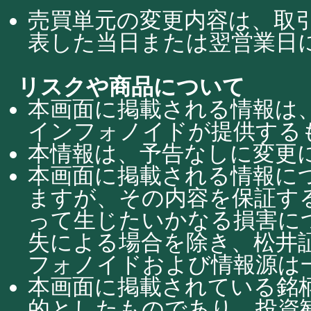
売買単元の変更内容は、取
表した当日または翌営業日
リスクや商品について
本画面に掲載される情報は
インフォノイドが提供する
本情報は、予告なしに変更
本画面に掲載される情報に
ますが、その内容を保証す
って生じたいかなる損害に
失による場合を除き、松井
フォノイドおよび情報源は
本画面に掲載されている銘
的としたものであり、投資