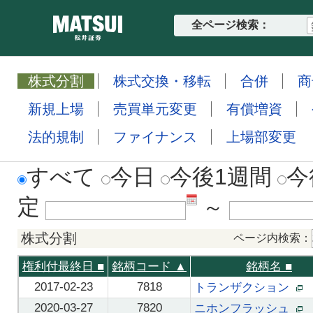
全ページ検索：
株式分割
株式交換・移転
合併
商
新規上場
売買単元変更
有償増資
法的規制
ファイナンス
上場部変更
すべて
今日
今後1週間
今
定
～
株式分割
ページ内検索：
権利付最終日
■
銘柄コード ▲
銘柄名
■
2017-02-23
7818
トランザクション
2020-03-27
7820
ニホンフラッシュ